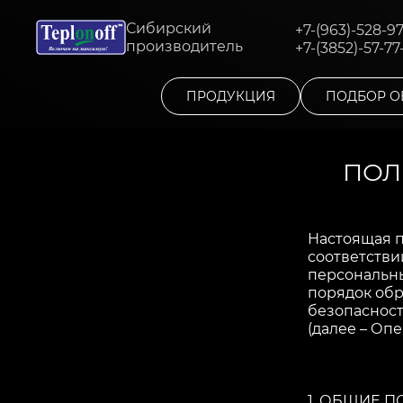
Сибирский
+7-(963)-528-9
производитель
+7-(3852)-57-77
ПРОДУКЦИЯ
ПОДБОР О
ПОЛ
Настоящая п
соответстви
персональны
порядок об
безопаснос
(далее – Опе
1. ОБЩИЕ 