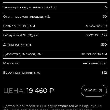
Теплопроизводительность, кВт:
6
Отапливаемая площадь, м2:
50
Размер (Г*Ш*В), мм:
576*426*700
Габариты (Г*Ш*В), мм:
600*500*750
Длина топки, мм:
550
Диаметр дымохода, мм:
не менее 90 мм
Масса, кг:
не более 80 кг
Варочная панель, мм:
352
ЦЕНА:
19 460 ₽
ЗАКАЗАТЬ
Доставка по России и СНГ осуществляется из г. Барнаул. Её
стоимость зависит от удаленности грузополучателя и