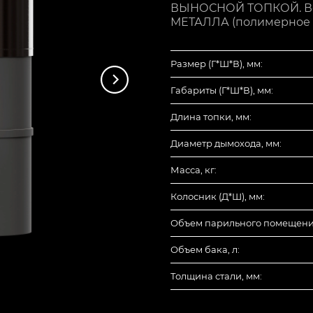
ВЫНОСНОЙ ТОПКОЙ. Вод
МЕТАЛЛА (полимерное по
Размер (Г*Ш*В), мм:
Габариты (Г*Ш*В), мм:
Длина топки, мм:
Диаметр дымохода, мм:
Масса, кг:
Колосник (Д*Ш), мм:
Объем парильного помещения
Объем бака, л:
Толщина стали, мм: