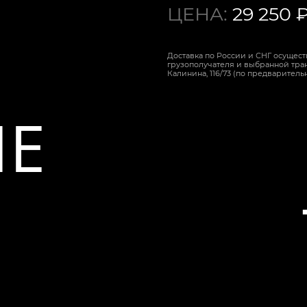
ЦЕНА:
29 250 
Доставка по России и СНГ осуществ
грузополучателя и выбранной тран
Калинина, 116/73 (по предваритель
Е