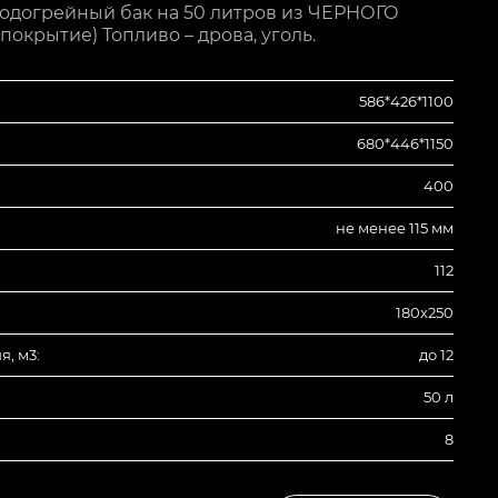
огрейный бак на 50 литров из ЧЕРНОГО
крытие) Топливо – дрова, уголь.
586*426*1100
680*446*1150
400
не менее 115 мм
112
180х250
, м3:
до 12
50 л
8