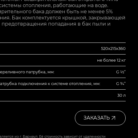
системы отопления, работающие на воде.
рительного бака должен быть не менее 5%
ния. Бак комплектуется крышкой, закрывающей
я предотвращения попадания в бак пыли и
520х215х360
не более 12 кг
ереливного патрубка, мм:
G ½”
атрубка подключения к системе отопления, мм:
G ¾”
30 л
ЗАКАЗАТЬ
ляется из г. Барнаул. Её стоимость зависит от удаленности