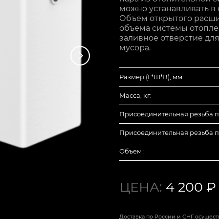
можно устанавливать в 
Объем открытого расши
объема системы отопле
заливное отверстие дл
мусора.
Размер (Г*Ш*В), мм:
Масса, кг:
Присоединительная резьба п
Присоединительная резьба п
Объем :
ЦЕНА:
4 200 ₽
Доставка по России и СНГ осуществ