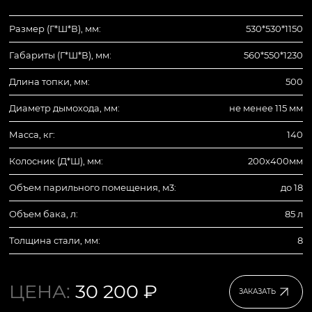
Размер (Г*Ш*В), мм:
530*530*1150
Габариты (Г*Ш*В), мм:
560*550*1230
Длина топки, мм:
500
Диаметр дымохода, мм:
не менее 115 мм
Масса, кг:
140
Колосник (Д*Ш), мм:
200х400мм
Объем парильного помещения, м3:
до 18
Объем бака, л:
85 л
Толщина стали, мм:
8
ЦЕНА:
30 200 ₽
ЗАКАЗАТЬ